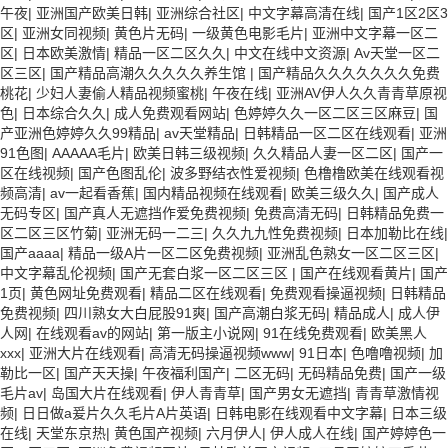
午夜
|
亚洲国产欧美日韩
|
亚洲综合社区
|
中文字幕高清在线
|
国产1区2区3
区
|
亚洲女同视频
|
黄色片无码
|
一级黄色电影毛片
|
亚洲中文字幕一区二
区
|
日本欧美激情
|
精品一区二区久久
|
中文在线中文资源
|
Av天堂一区二
区三区
|
国产精品高潮久久久久久养生馆
|
国产精品久久久久久久久免费
桃花
|
少妇人妻偷人精品视频蜜桃
|
午夜在线
|
亚洲AV伊人久久青青草原视
色
|
日本综合久久
|
成人免费观看网站
|
色婷婷久久一区二区三区麻豆
|
国
产亚洲色婷婷久久99精品
|
av天堂精品
|
日韩精品一区二区在线观看
|
亚洲
91色图
|
AAAAA毛片
|
欧美日韩三级视频
|
久久精品人妻一区二区
|
国产一
区在线视频
|
国产色图乱伦
|
波多野结衣性爱视频
|
色橹橹欧美在线观看视
频高清
|
av一起看香蕉
|
国内精品视频在线观看
|
欧美三级久久
|
国产成人
无码专区
|
国产真人无遮挡作爱免费视频
|
免费高清无码
|
日韩精品免费一
区二区三区竹菊
|
亚洲无码一二三
|
久久九九性免费视频
|
日本加勒比在线
|
国产aaaa
|
精品一级A片一区二区免费视频
|
亚洲乱色熟女一区二区三区
|
中文字幕乱伦视频
|
国产无套白浆一区二区三区
|
国产在线观看黄片
|
国产
1页
|
黄色网址免费观看
|
精品二区在线观看
|
免费观看操逼视频
|
日韩精品
免费视频
|
四川熟女大白屁股91爽
|
国产高潮白浆无码
|
精品成人
|
成人伊
人网
|
在线观看av的网站
|
第一版主小说网
|
91在线免费观看
|
欧美黑人
xxx
|
亚洲大片在线观看
|
高清无码操逼视频www
|
91日本
|
色噜噜视频
|
加
勒比一区
|
国产天天操
|
午夜福利国产
|
二区无码
|
无码精品免费
|
国产一级
毛片av
|
岛国大片在线观看
|
伊人青青草
|
国产男女无遮挡
|
青青草激情视
频
|
日日做a爰片久久毛片A片英语
|
日韩电影在线观看中文字幕
|
日本三级
在线
|
天堂东京热
|
黄色国产视频
|
六月伊人
|
伊人成人在线
|
国产婷婷色一