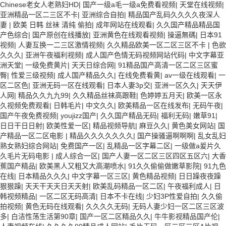
Chinese老女人老熟妇HD
|
国产一级a毛一级a免费看视频
|
天堂在线视频
|
亚洲精品一区二三区不卡
|
亚洲综合自拍
|
精品国产乱码久久久久夜深人
妻
|
欧美 日韩 丝袜 清纯 偷拍
|
成年网站在线观看
|
久久国产精品精品国
产色综合
|
国产原创在线播放
|
亚洲黄色在线观看视频
|
操逼無碼
|
日本91
视频
|
人妻互换一二三区激情视频
|
久久精品欧美一区二区三区不卡
|
色欲
久久久
|
亚洲午夜福利视频
|
成人国产色情无码视频网站代码
|
中文字幕亚
洲天堂
|
一级免费黄片
|
天天日综合网
|
91精品国产高清一区二区三区蜜
臀
|
性爱三级视频
|
成人国产精品久久
|
在线免费看黄
|
av一级在线观看
|
一
区二区色
|
亚洲无码一区在线观看
|
日本人妻3p交
|
亚洲一区久久
|
天天伊
人网
|
精品久久九九99
|
久久精品丝袜高跟鞋
|
色婷婷五月天
|
欧美一区永
久视频免费观看
|
日韩毛片
|
中文久久
|
欧美精品一区在线发布
|
无码午夜
|
国产午夜免费视频
|
youjizz国产
|
久久国产精品无码
|
福利无码
|
嫩草91
|
日日干日日射
|
欧美性爱一区
|
精品视频导航
|
麻豆久久
|
黄色美女网站
|
国
产精品一区二区电影
|
精品久久久久久久久
|
国产操骚逼啊啊啊
|
乱女乱妇
熟女熟妇综合网站
|
免费国产一区
|
乱精品一区字幕二区
|
一级做a爰片久
久毛片无码电影
|
成人综合一区
|
国产人妻一区二区三区四区五区六
|
大香
蕉国产精品
|
欧美黑人又粗又大高潮喷水
|
91久久偷偷做嫩草影院
|
91九色
在线
|
日本精品久久久
|
中文字幕一区三区
|
黄色精品视频
|
日日躁夜夜躁
狠狠躁
|
天天干天天日天天射
|
欧美乱码精品一区二区
|
午夜福利成人
|
日
韩视频精品
|
一区二区无码高清
|
日本不卡在线
|
少妇3P性爱自拍
|
久久偷
拍视频
|
黄色无码在线观看
|
久久久久无码
|
无码人妻少妇一区二区三区波
多
|
白洁性荡生活第90章
|
国产一区二区精品久久
|
牛牛影视精品国产伦
|