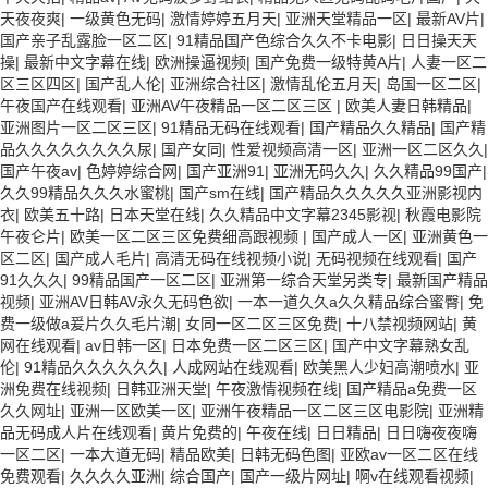
天夜夜爽
|
一级黄色无码
|
激情婷婷五月天
|
亚洲天堂精品一区
|
最新AV片
|
国产亲子乱露脸一区二区
|
91精品国产色综合久久不卡电影
|
日日操天天
操
|
最新中文字幕在线
|
欧洲操逼视频
|
国产免费一级特黄A片
|
人妻一区二
区三区四区
|
国产乱人伦
|
亚洲综合社区
|
激情乱伦五月天
|
岛国一区二区
|
午夜国产在线观看
|
亚洲AV午夜精品一区二区三区
|
欧美人妻日韩精品
|
亚洲图片一区二区三区
|
91精品无码在线观看
|
国产精品久久精品
|
国产精
品久久久久久久久久尿
|
国产女同
|
性爱视频高清一区
|
亚洲一区二区久久
|
国产午夜av
|
色婷婷综合网
|
国产亚洲91
|
亚洲无码久久
|
久久精品99国产
|
久久99精品久久久水蜜桃
|
国产sm在线
|
国产精品久久久久久亚洲影视内
衣
|
欧美五十路
|
日本天堂在线
|
久久精品中文字幕2345影视
|
秋霞电影院
午夜仑片
|
欧美一区二区三区免费细高跟视频
|
国产成人一区
|
亚洲黄色一
区二区
|
国产成人毛片
|
高清无码在线视频小说
|
无码视频在线观看
|
国产
91久久久
|
99精品国产一区二区
|
亚洲第一综合天堂另类专
|
最新国产精品
视频
|
亚洲AV日韩AV永久无码色欲
|
一本一道久久a久久精品综合蜜臀
|
免
费一级做a爰片久久毛片潮
|
女同一区二区三区免费
|
十八禁视频网站
|
黄
网在线观看
|
av日韩一区
|
日本免费一区二区三区
|
国产中文字幕熟女乱
伦
|
91精品久久久久久久
|
人成网站在线观看
|
欧美黑人少妇高潮喷水
|
亚
洲免费在线视频
|
日韩亚洲天堂
|
午夜激情视频在线
|
国产精品a免费一区
久久网址
|
亚洲一区欧美一区
|
亚洲午夜精品一区二区三区电影院
|
亚洲精
品无码成人片在线观看
|
黄片免费的
|
午夜在线
|
日日精品
|
日日嗨夜夜嗨
一区二区
|
一本大道无码
|
精品欧美
|
日韩无码色图
|
亚欧av一区二区在线
免费观看
|
久久久久亚洲
|
综合国产
|
国产一级片网址
|
啊v在线观看视频
|