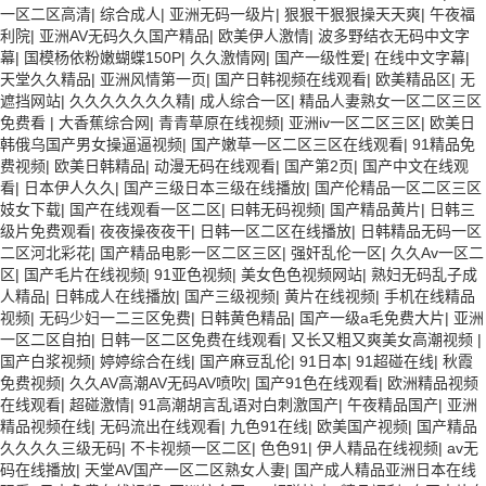
一区二区高清
|
综合成人
|
亚洲无码一级片
|
狠狠干狠狠操天天爽
|
午夜福
利院
|
亚洲AV无码久久国产精品
|
欧美伊人激情
|
波多野结衣无码中文字
幕
|
国模杨依粉嫩蝴蝶150P
|
久久激情网
|
国产一级性爱
|
在线中文字幕
|
天堂久久精品
|
亚洲风情第一页
|
国产日韩视频在线观看
|
欧美精品区
|
无
遮挡网站
|
久久久久久久久精
|
成人综合一区
|
精品人妻熟女一区二区三区
免费看
|
大香蕉综合网
|
青青草原在线视频
|
亚洲iv一区二区三区
|
欧美日
韩俄乌国产男女操逼逼视频
|
国产嫩草一区二区三区在线观看
|
91精品免
费视频
|
欧美日韩精品
|
动漫无码在线观看
|
国产第2页
|
国产中文在线观
看
|
日本伊人久久
|
国产三级日本三级在线播放
|
国产伦精品一区二区三区
妓女下载
|
国产在线观看一区二区
|
曰韩无码视频
|
国产精品黄片
|
日韩三
级片免费观看
|
夜夜操夜夜干
|
日韩一区二区在线播放
|
日韩精品无码一区
二区河北彩花
|
国产精品电影一区二区三区
|
强奸乱伦一区
|
久久Av一区二
区
|
国产毛片在线视频
|
91亚色视频
|
美女色色视频网站
|
熟妇无码乱子成
人精品
|
日韩成人在线播放
|
国产三级视频
|
黄片在线视频
|
手机在线精品
视频
|
无码少妇一二三区免费
|
日韩黄色精品
|
国产一级a毛免费大片
|
亚洲
一区二区自拍
|
日韩一区二区免费在线观看
|
又长又粗又爽美女高潮视频
|
国产白浆视频
|
婷婷综合在线
|
国产麻豆乱伦
|
91日本
|
91超碰在线
|
秋霞
免费视频
|
久久AV高潮AV无码AV喷吹
|
国产91色在线观看
|
欧洲精品视频
在线观看
|
超碰激情
|
91高潮胡言乱语对白刺激国产
|
午夜精品国产
|
亚洲
精品视频在线
|
无码流出在线观看
|
九色91在线
|
欧美国产视频
|
国产精品
久久久久三级无码
|
不卡视频一区二区
|
色色91
|
伊人精品在线视频
|
av无
码在线播放
|
天堂AV国产一区二区熟女人妻
|
国产成人精品亚洲日本在线