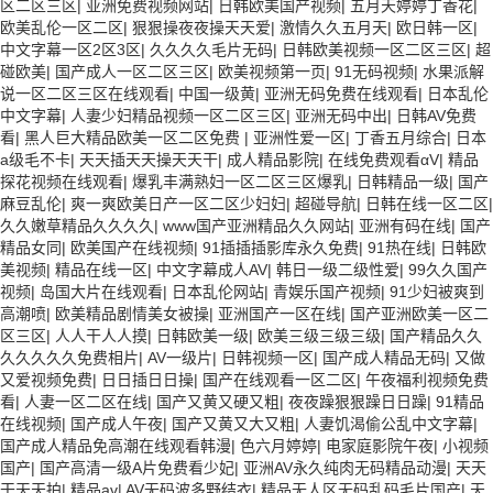
区二区三区
|
亚洲免费视频网站
|
日韩欧美国产视频
|
五月天婷婷丁香花
|
欧美乱伦一区二区
|
狠狠操夜夜操天天爱
|
激情久久五月天
|
欧日韩一区
|
中文字幕一区2区3区
|
久久久久毛片无码
|
日韩欧美视频一区二区三区
|
超
碰欧美
|
国产成人一区二区三区
|
欧美视频第一页
|
91无码视频
|
水果派解
说一区二区三区在线观看
|
中国一级黄
|
亚洲无码免费在线观看
|
日本乱伦
中文字幕
|
人妻少妇精品视频一区二区三区
|
亚洲无码中出
|
日韩AV免费
看
|
黑人巨大精品欧美一区二区免费
|
亚洲性爱一区
|
丁香五月综合
|
日本
a级毛不卡
|
天天插天天操天天干
|
成人精品影院
|
在线免费观看αV
|
精品
探花视频在线观看
|
爆乳丰满熟妇一区二区三区爆乳
|
日韩精品一级
|
国产
麻豆乱伦
|
爽一爽欧美日产一区二区少妇妇
|
超碰导航
|
日韩在线一区二区
|
久久嫩草精品久久久久
|
www国产亚洲精品久久网站
|
亚洲有码在线
|
国产
精品女同
|
欧美国产在线视频
|
91插插插影库永久免费
|
91热在线
|
日韩欧
美视频
|
精品在线一区
|
中文字幕成人AV
|
韩日一级二级性爱
|
99久久国产
视频
|
岛国大片在线观看
|
日本乱伦网站
|
青娱乐国产视频
|
91少妇被爽到
高潮喷
|
欧美精品剧情美女被操
|
亚洲国产一区在线
|
国产亚洲欧美一区二
区三区
|
人人干人人摸
|
日韩欧美一级
|
欧美三级三级三级
|
国产精品久久
久久久久久免费相片
|
AV一级片
|
日韩视频一区
|
国产成人精品无码
|
又做
又爱视频免费
|
日日插日日操
|
国产在线观看一区二区
|
午夜福利视频免费
看
|
人妻一区二区在线
|
国产又黄又硬又粗
|
夜夜躁狠狠躁日日躁
|
91精品
在线视频
|
国产成人午夜
|
国产又黄又大又粗
|
人妻饥渴偷公乱中文字幕
|
国产成人精品免高潮在线观看韩漫
|
色六月婷婷
|
电家庭影院午夜
|
小视频
国产
|
国产高清一级A片免费看少妃
|
亚洲AV永久纯肉无码精品动漫
|
天天
干天天拍
|
精品av
|
AV无码波多野结衣
|
精品无人区无码乱码毛片国产
|
天