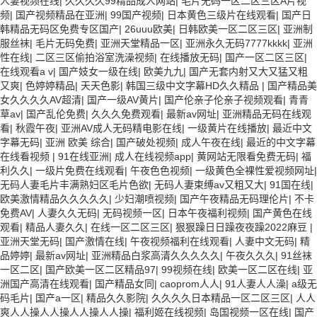
人妻视频在线
|
久久久久99精品成人网站
|
毛片无码一区二区三区A片视
频
|
国产视频精品在亚洲
|
99国产视频
|
日本黄色三级片在线观看
|
国产日
韩精品无码区免费专区国产
|
26uuu欧美
|
日韩欧美一区二区三区
|
亚洲制
服丝袜
|
毛片无码免费
|
亚洲天堂精品一区
|
亚洲永久无码7777kkkk
|
亚洲
性在线
|
二区三区偷拍浴室洗澡视频
|
在线播放无码
|
国产一区二区三区
|
在线观看a v
|
国产妓女一级在线
|
欧美九九
|
国产无套内射又大又猛又粗
又爽
|
色婷婷精品
|
天天色影
|
韩国三级中文字幕HD久久精品
|
国产精品美
女久久久久AV超清
|
国产一级AV黄片
|
国产伦亲子伦亲子视频观看
|
青青
草av
|
国产乱伦免费
|
久久久免费观看
|
最新av网址
|
亚洲精品无码在线观
看
|
秋霞午夜
|
亚洲AV成人无码精电影在线
|
一级黄片在线播放
|
最近中文
字幕无码
|
亚洲 欧美 综合
|
国产破处视频
|
成人午夜在线
|
最近的中文字幕
在线看视频
|
91在线亚洲
|
成人在线视频app
|
黄网站无限看免费无码
|
福
利久久
|
一级片免费在线观看
|
午夜色色视频
|
一级黄色全裸性爱视频网址
|
无码人妻毛片丰满熟妇区毛片色欲
|
无码人妻束缚av又粗又大
|
91国在线
|
欧美激情精品久久久久久
|
少妇潮喷视频
|
国产午夜精品无码理伦片
|
不卡
免费AV
|
人妻久久无码
|
无码视频一区
|
日本午夜福利视频
|
国产黄色在线
观看
|
精品人妻久久
|
在线一区二区三区
|
狠狠躁日日躁夜夜躁2022麻豆
|
亚洲天堂无码
|
国产激情在线
|
午夜视频福利在线观看
|
人妻中文无码
|
精
品婷婷
|
最新av网址
|
亚洲精品白浆高清久久久久久
|
午夜久久久
|
91丝袜
一区二区
|
国产欧美一区二区精品97
|
99视频在线
|
欧美一区二区在线
|
亚
洲国产高清在线观看
|
国产精品女同
|
caoprom人人
|
91人妻人人澡
|
a级无
码毛片
|
国产a一区
|
精品久久影院
|
久久久久日本精品一区二区三区
|
人人
爽人人操人人操人人操人人操
|
福利姬在线视频
|
岛国视频一区在线
|
国产