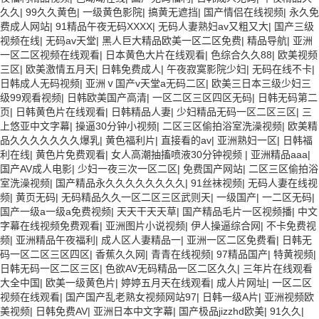
久久
|
99久久黄色
|
一级黄色影院
|
搞黄无遮挡
|
国产情侣在线视频
|
永久免
费成人网站
|
91精品午夜无码XXXX
|
无码人妻熟妇av又粗又大
|
国产三级
视频在线
|
无码av天堂
|
黑人巨大精品欧美一区二区免费
|
精品导航
|
亚洲
一区二区视频在线观看
|
日本黄色大片在线观看
|
色综合久久88
|
欧美视频
三区
|
欧美激情五月天
|
日韩免费成人
|
午夜寂寞影院少妇
|
无码在线不卡
|
日韩成人无码视频
|
亚洲ⅴ国产v天堂a无码二区
|
欧美三日本三级少妇三
级99观看视频
|
日韩欧美国产高清
|
一区二区三区四区无码
|
日韩无码第二
页
|
日韩黄色片在线观看
|
日韩精品人妻
|
少妇精品无码一区二区三区
|
三
上悠亚中文字幕
|
操逼30分钟小视频
|
二区三区偷拍浴室洗澡视频
|
欧美精
品久久久久久久久爆乳
|
黄色福利片
|
直接看的av
|
亚洲熟妇一区
|
日韩福
利在线
|
黄色片免费观看
|
女人高潮抽搐喷液30分钟视频
|
亚洲精品aaa
|
国产AV成人电影
|
少妇一夜三次一区二区
|
免费国产网站
|
二区三区偷拍浴
室洗澡视频
|
国产精品永久久久久久久久久
|
91丝袜视频
|
无码人妻在线视
频
|
黄页无码
|
无码精品久久一区二区三区武则天
|
一级国产
|
一二区无码
|
国产一级a一级a免费视频
|
天天干天天草
|
国产精品毛片一区视频播
|
中文
字幕在线视频免费观看
|
亚洲图片小说视频
|
伊人操逼综合网
|
不卡免费视
频
|
亚洲精品午夜福利
|
成人区人妻精品一
|
亚洲一区二区免费看
|
日韩无
码一区二区三区四区
|
香蕉久久网
|
青青在线视频
|
97精品国产
|
特黄视频
|
日韩无码一区二区三区
|
色欲AV无码精品一区二区久久
|
三年片在线观看
大全中国
|
欧美一级黄色片
|
婷婷五月天在线观看
|
成人片网址
|
一区二区
视频在线观看
|
国产国产乱老熟女视频网站97
|
日韩一级A片
|
亚洲视频欧
美视频
|
日韩免费AV
|
亚洲日本中文字幕
|
国产极品jizzhd欧美
|
91久久
|