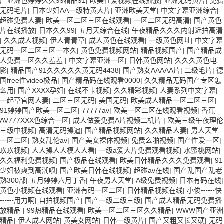
产亚洲色婷婷久久99精品91
|
欧美性爱视频在线播放
|
亚洲无码黄片
|
免费
无码毛片
|
日本少妇AA一级特黄大片
|
亚洲欧美天堂
|
中文字幕亚洲综合
|
超碰免费人妻
|
欧美一区二区三区在线观看
|
一区二区无码高清
|
国产黄色
片在线播放
|
日本久久99
|
五月天综合在线
|
午夜精品久久久内射近拍高清
|
久久成人视频
|
伊人青青草
|
成人黄色在线观看
|
一级黄色网址
|
中文字幕
无码一区二区三区一本久
|
黄色免费视频网站
|
精品视频国产
|
国产精品成
人免费一区久久羞羞
|
中文字幕亚洲一区
|
日韩黄色网站
|
久久久黄色电
影
|
精品国产91久久久久久黄无码4438
|
国产熟女AAAAA片
|
二级毛片
|
德
国free性video极品
|
国产精品码在线观看0000
|
久久精品无码国产专区怎
么用
|
国产XXXX孕妇
|
在线不卡视频
|
久久精彩视频
|
人妻系列中文字幕
|
一起草官网人妻
|
二区三区无码
|
美国无码
|
欧美成人精品一区二区三区
|
91婷婷国产欧美一区二区
|
77777av
|
欧美一区二区在线观看视频
|
香蕉
AV777XXX色综合一区
|
成人做爰免费A片视频二机片
|
欧美三级午夜理伦
三级中视频
|
高清无码操逼
|
国产精品视频网站
|
久久精品人妻
|
男人天堂
一区二区
|
熟女乱伦av
|
国产美女裸体视频
|
免费么啪视频
|
国产性爱一区
|
玖玖视频
|
人人操人人模人人看
|
一级a爱大片免费观看视频
|
水蜜桃网站
|
久久福利免费视频
|
国产极品在线观看
|
欧美日韩精品久久久免费观看
|
91
少妇被爽到高潮喷
|
国产欧美日韩在线视频
|
超碰av在线
|
国产乱国产乱老
熟300部
|
五月婷婷六月丁香
|
午夜男人天堂
|
A级免费视频
|
日本有码在线
|
黄色小视频在线观看
|
亚洲有码一区二区
|
日韩精品视频在线
|
小俊┅┅快
┅┅用力啊
|
自拍视频国产
|
国产一级二级三级
|
国产成人精品无码免费播
放精品
|
99热精品在线观看
|
欧美一区二区三区久久精品
|
WWW国产亚洲
精品
|
伊人成人网站
|
黄美女网站
|
日韩一级黄片
|
国产又粗又长又硬
|
无码