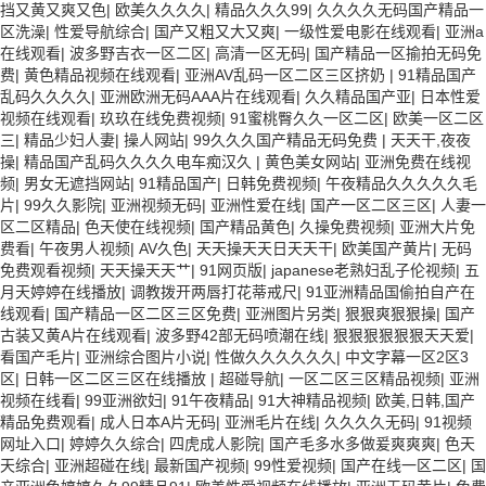
挡又黄又爽又色
|
欧美久久久久
|
精品久久久99
|
久久久久无码国产精品一
区洗澡
|
性爱导航综合
|
国产又粗又大又爽
|
一级性爱电影在线观看
|
亚洲a
在线观看
|
波多野吉衣一区二区
|
高清一区无码
|
国产精品一区揄拍无码免
费
|
黄色精品视频在线观看
|
亚洲AV乱码一区二区三区挤奶
|
91精品国产
乱码久久久久
|
亚洲欧洲无码AAA片在线观看
|
久久精品国产亚
|
日本性爱
视频在线观看
|
玖玖在线免费视频
|
91蜜桃臀久久一区二区
|
欧美一区二区
三
|
精品少妇人妻
|
操人网站
|
99久久久国产精品无码免费
|
天天干,夜夜
操
|
精品国产乱码久久久久电车痴汉久
|
黄色美女网站
|
亚洲免费在线视
频
|
男女无遮挡网站
|
91精品国产
|
日韩免费视频
|
午夜精品久久久久久毛
片
|
99久久影院
|
亚洲视频无码
|
亚洲性爱在线
|
国产一区二区三区
|
人妻一
区二区精品
|
色天使在线视频
|
国产精品黄色
|
久操免费视频
|
亚洲大片免
费看
|
午夜男人视频
|
AV久色
|
天天操天天日天天干
|
欧美国产黄片
|
无码
免费观看视频
|
天天操天天艹
|
91网页版
|
japanese老熟妇乱子伦视频
|
五
月天婷婷在线播放
|
调教拨开两唇打花蒂戒尺
|
91亚洲精品国偷拍自产在
线观看
|
国产精品一区二区三区免费
|
亚洲图片另类
|
狠狠爽狠狠操
|
国产
古装又黄A片在线观看
|
波多野42部无码喷潮在线
|
狠狠狠狠狠狠天天爱
|
看国产毛片
|
亚洲综合图片小说
|
性做久久久久久久
|
中文字幕一区2区3
区
|
日韩一区二区三区在线播放
|
超碰导航
|
一区二区三区精品视频
|
亚洲
视频在线看
|
99亚洲欲妇
|
91午夜精品
|
91大神精品视频
|
欧美,日韩,国产
精品免费观看
|
成人日本A片无码
|
亚洲毛片在线
|
久久久久无码
|
91视频
网址入口
|
婷婷久久综合
|
四虎成人影院
|
国产毛多水多做爰爽爽爽
|
色天
天综合
|
亚洲超碰在线
|
最新国产视频
|
99性爱视频
|
国产在线一区二区
|
国