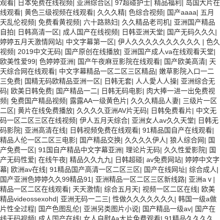
观看
|
日本免费在线视频
|
亚洲综合区
|
97超碰护士
|
精品福利
|
岛国大片在
线观看
|
黄色三级视频在线观看
|
久久久精
|
色综合视频
|
国产aaaa
|
五月
天乱伦视频
|
免费看黄视频
|
六十路熟妇
|
久久精品老司机
|
亚洲国产精品
自拍
|
日韩高清一区
|
成人国产在线视频
|
日韩亚洲天堂
|
国产无码久久久
|
婷婷五月天激情网站
|
中文字幕第一区
|
伊人久久久久久久久久久久
|
色久
视频
|
2019中文无码
|
国产原创在线播放
|
亚洲国产成人va在线观看天堂
|
欧美性爱99
|
色婷婷亚洲
|
国产午夜麻豆影院在线观看
|
国产欧美高清
|
天
天综合网在线观看
|
中文字幕精品一区二区三区精品
|
嫩草影院入口一二
三免费
|
国精无码欧精品亚洲一区
|
日韩无套
|
人人愛人人操
|
亚洲综合无
码
|
欧美日韩免费
|
国产精品一二
|
日韩无码电影
|
肉大捧一进一出免费视
频
|
免费国产精品视频
|
露露AA一级黄色片
|
久久久精品人妻
|
三级片一区
二区
|
黄片在线免费播放
|
久久久久亚洲AV片无码
|
日韩免费看片
|
中文无
码一区二区三区在线视频
|
伊人五月天综合
|
亚洲女人av久久天堂
|
日韩无
码影院
|
亚洲高清在线
|
日韩视频免费在线观看
|
91精品国自产在线观看
|
精品人伦一区二区三电影
|
国产精品交换
|
久久久久伊人
|
狼人综合网
|
国
产免费一区
|
91国自产精品中文字幕亚洲
|
理论片无码
|
久久性爱影院
|
国
产无码性爱
|
在线午夜
|
精品久久九九
|
日韩超碰
|
av免费网站
|
婷婷中文字
幕
|
欧洲av在线
|
91精品国产高清一区二区三区
|
国产在线网址
|
综合成人
|
国产亚洲色婷婷久久99精品91
|
亚洲精品一区二区三区新线路
|
亚洲aⅴ
|
精品一区二区在线观看
|
天天激情
|
综合五月天
|
视频一区二区在线
|
欧美
精品videossexohd
|
亚洲无码一二三
|
性做久久久久久久久
|
韩国一级a做
片性全过程
|
国产色图乱伦
|
亚洲另类图片小说
|
国产精品一级av
|
国产在
线无码视频
|
成人国产在线
|
女人自慰Aa大片免费观看
|
91精品久久久久