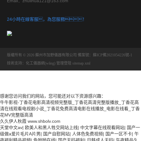
Email：zhulihua121@163.com
刀具預調(diào)系列
24小時在線客服，為您服務！
白光干涉儀
自動測高儀系列
專用IC系列
版權所有 © 2026 蘇州市加野儀器有限公司
備案號：蘇ICP備2021054226號-1
技術支持：
化工儀器網(wǎng)
管理登陸
sitemap.xml
測量軟件系列
儀器儀表
交通運輸
感谢您访问我们的网站，您可能还对以下资源感兴趣：
牛牛影视-丁香花电影高清视频完整版_丁香花高清完整版播放_丁香花高
清在线观看电视剧小说_丁香花免费高清电影在线播放_电影在线看_丁香
光密度計
花MV完整版高清
久久伊人秋霞
www.shbolv.com
天堂中文av
|
欧美人和黑人牲交网站上线
|
中文字幕在线观看网站
|
国产一
级做a爱片毛片A片男
|
国产自慰网站
|
人体色免费视频
|
国产一区不卡
|
午
夜福利精品视频
|
色呦呦在线
|
国产无码福利
|
日韩成人无码
|
午夜精品久