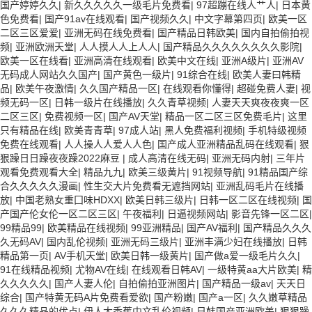
国产婷婷久久
|
新久久久久久一级毛片免费看
|
97超蹦在线人艹人
|
日本黄
色免费看
|
国产91av在线观看
|
国产视频久久
|
中文字幕第四页
|
欧美一区
二区三区爱爱
|
亚洲无码在线免费看
|
国产精品日韩欧美
|
国内自拍偷拍视
频
|
亚洲欧洲天堂
|
人人摸人人上人人
|
国产精品久久久久久久久久影院
|
欧美一区在线看
|
亚洲高清在线观看
|
欧美中文在线
|
亚洲A级片
|
亚洲AV
无码成人网站久久国产
|
国产黄色一级片
|
91综合在线
|
欧美人妻曰韩精
品
|
欧美午夜激情
|
久久国产精品一区
|
在线观看你懂得
|
超碰免费人妻
|
视
频无码一区
|
日韩一级片在线播放
|
久久青草视频
|
人妻天天爽夜夜爽一区
二区三区
|
免费视频一区
|
国产AV天堂
|
精品一区二区三区免费毛片
|
这里
只有精品在线
|
欧美青青草
|
97成人站
|
黑人免费福利视频
|
手机特级视频
免费在线观看
|
人人操人人爱人人色
|
国产成人亚洲精品乱码在线观看
|
狠
狠躁日日躁夜夜躁2022麻豆
|
成人高清在线无码
|
亚洲无码内射
|
三年片
观看免费观看大全
|
精品九九
|
欧美三级黄片
|
91视频导航
|
91精品国产综
合久久久久久漫画
|
性生交大片免费看无遮挡网站
|
亚洲乱码毛片在线播
放
|
中国老熟女重囗味HDXX
|
欧美日韩三级片
|
日韩一区二区在线视频
|
国
产国产伦女伦一区二区三区
|
午夜福利
|
日逼视频网站
|
影音先锋一区二区
|
99精品99
|
欧美精品在线视频
|
99亚洲精品
|
国产AV福利
|
国产精品久久久
久无码AV
|
国内乱伦视频
|
亚洲无码三级片
|
亚洲丰满少妇在线播放
|
日韩
精品第一页
|
AV手机天堂
|
欧美日韩一级黄片
|
国产做a爱一级毛片久久
|
91在线精品视频
|
尤物AV在线
|
在线观看日韩AV
|
一级特黄aa大片欧美
|
精
久久久久久
|
国产人妻人伦
|
自拍偷拍亚洲图片
|
国产精品一级av
|
天天日
综合
|
国产特黄无码A片免费看爱欲
|
国产粉嫩
|
国产a一区
|
久久嫩草精品
久久久精品的优点
|
伊人大香蕉中文乱伦视频
|
日韩国产亚洲欧美
|
狠狠躁