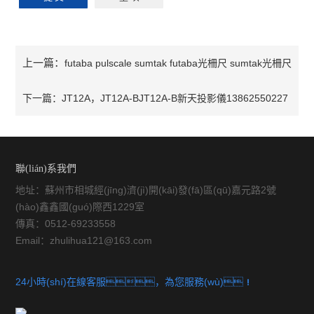
上一篇：
futaba pulscale sumtak futaba光柵尺 sumtak光柵尺
sumtak數(shù)futaba pulscale,sumtak futaba光柵尺,sumtak光柵
下一篇：
JT12A，JT12A-BJT12A-B新天投影儀13862550227
尺,sumtak數(shù)
聯(lián)系我們
地址：蘇州市相城經(jīng)濟(jì)開(kāi)發(fā)區(qū)嘉元路2號
(hào)鑫鑫國(guó)際西1229室
傳真：0512-69233558
Email：zhulihua121@163.com
24小時(shí)在線客服，為您服務(wù)！