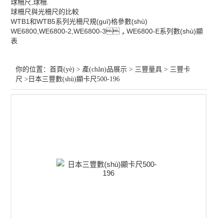
三豐卡尺
球柵尺,球柵.
球柵尺與光柵尺的比較
WTB1和WTB5系列光柵尺規(guī)格參數(shù)
三豐外徑千分尺
WE6800,WE6800-2,WE6800-3，WE6800-E系列數(shù)顯
表
三豐千分表，百分表
三豐粗糙度儀
你的位置：
首頁(yè)
>
產(chǎn)品展示
>
三豐量具
>
三豐卡
尺
>日本三豐數(shù)顯卡尺500-196
三豐高度計(jì)
三豐小配件
查看全部 >>