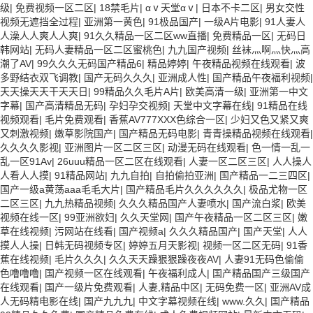
级
|
免费视频一区二区
|
18禁毛片
|
αⅴ天堂αⅴ
|
日本不卡二区
|
男女交性
视频无遮挡全过程
|
亚洲第一黄色
|
91极品国产
|
一级A片电影
|
91人妻人
人澡人人爽人人爽
|
91久久精品一区二区ww直播
|
免费精品一区
|
无码日
韩网站
|
无码人妻精品一区二区蜜桃色
|
九九国产视频
|
丝袜灬啊灬快灬高
潮了AV
|
99久久久无码国产精品6
|
精品婷婷
|
午夜精品视频在线观看
|
波
多野结衣双飞调教
|
国产无码久久久
|
亚洲成人性
|
国产精品午夜福利视频
|
天天操天天干天天日
|
99精品久久毛片A片
|
欧美高清一级
|
亚洲第一中文
字幕
|
国产高清精品无码
|
孕妇孕交视频
|
天堂中文字幕在线
|
91精品在线
视频观看
|
毛片免费观看
|
香蕉AV777XXX色综合一区
|
少妇又色又紧又爽
又刺激视频
|
嫩草影院国产
|
国产精品无码电影
|
青青操精品视频在线观看
|
久久久久影视
|
亚洲图片一区二区三区
|
动漫无码在线观看
|
色一情一乱一
乱一区91Av
|
26uuu精品一区二区在线观看
|
人妻一区二区三区
|
人人操人
人看人人摸
|
91精品网站
|
九九自拍
|
自拍偷拍亚洲
|
国产精品一二三四区
|
国产一级a黄荡aaa毛毛大片
|
国产精品毛片久久久久久久
|
极品尤物一区
二区三区
|
九九热精品视频
|
久久久精品国产人妻喷水
|
国产流白浆
|
欧美
视频在线一区
|
99亚洲欲妇
|
久久天堂网
|
国产午夜精品一区二区三区
|
嫩
草在线视频
|
污网站在线看
|
国产视频a
|
久久久精品国产
|
国产天堂
|
人人
摸人人操
|
日韩无码视频专区
|
婷婷五月天影视
|
视频一区二区无码
|
91香
蕉在线视频
|
毛片久久久
|
久久天天躁狠狠躁夜夜AV
|
人妻91无码色偷偷
色噜噜噜
|
国产视频一区在线观看
|
午夜福利成人
|
国产精品国产三级国产
在线观看
|
国产一级片免费观看
|
人妻,精品中区
|
无码免费一区
|
亚洲AV成
人无码精电影在线
|
国产九九九
|
中文字幕视频在线
|
www.久久
|
国产精品