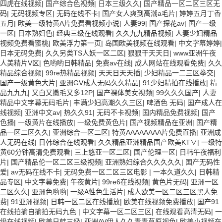
四虎在线视频
|
国产综合色视频
|
日本三级久久
|
国产精品一区二区三区无
码
|
无码视频专区
|
无码在线不卡
|
国产女人爽到高潮a毛片
|
婷婷五月丁香
五月
|
欧美一级特黄A片免费看视频小说
|
人妻99
|
国产探花av
|
国产一级
一区
|
日本熟妇色
|
经典三级在线观看
|
久久九九精品视频
|
人妻少妇精品
视频免费看蜜桃
|
欧美浮力第一页
|
岛国欧美视频在线观看
|
中文字幕婷婷
|
日本无码免费
|
久久另类TS人妖一区二区
|
狠狠干天天日
|
www亚洲午夜
人美精片V区
|
色哟哟日韩精品
|
免费av在线
|
成人网站在线观看免费
|
久久
精品综合视频
|
99re热精品视频
|
天天日天天插
|
少妇精品一二三区拳交
|
国产一级黄色大片
|
亚洲GV成人无码久久精品
|
91少妇精拍在线播放
|
精
品九九九
|
又白又嫩毛又多12P
|
国产裸体美女视频
|
99久久久国产
|
人妻
精品中文字幕无码毛片
|
丰满少妇高潮久久三区
|
啤酒色 无码
|
国产成人在
线视频
|
亚洲中文av
|
热久久91
|
无码不卡视频
|
国内精品免费视频
|
国产
色播
|
一级黄片在线播放
|
一级免费黄色片
|
国产视频精品在亚洲
|
国产精
品一区二区久久
|
亚洲综合一区二区
|
特黄AAAAAAAA片免费直播
|
亚洲成
人无码在线
|
日韩综合在线观看
|
久久精品亚洲精品国产欧美KT∨
|
一级特
黄60分钟高清免费观看
|
三上悠亚一区二区
|
国产伦理一区
|
日韩午夜福利
片
|
国产精品伦一区二区三级视频
|
亚洲熟妇综合久久久久久
|
国产无码性
爱
|
av无码在线不卡
|
无码免费一区二区三区电影
|
一本久道久久
|
日韩精
品专区
|
中文字幕免费
|
午夜黄片
|
99re6在线视频
|
黄色片无码
|
亚洲一区
二区久久
|
亚洲色哟哟
|
一级A性色生活片
|
成人欧美一区二区三区黑人免
费
|
91亚洲视频
|
日韩一区二区在线播放
|
欧美在线视频免费播放
|
国产91
在线拍揄自揄拍无码九色
|
中文字幕一区二区三区
|
在线观看高清无码
|
一
级在线视频
|
欧美日韩三级
|
亚洲AV伊人久久青青草原视色
|
欧美小视频在