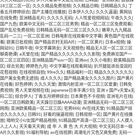
18三区二区一区
|
久久久精品免费视频
|
久久精品日韩
|
日韩精品久久
|
丁
香五月婷婷综合
|
国产主播在线播放
|
日本伊人久久
|
久久久逼逼
|
黄网站
在线免费
|
亚洲精品毛片
|
久久久久无码
|
人人性爱视频网站
|
午夜久久久
|
国产九色
|
欧美中文无码一区二区三区男男
|
精品一区二区三区免费观看
|
国产乱伦免费视频
|
日韩精品无码一区二区三区久久久
|
嫩草九九九精品
乱码一二三
|
一区二区亚洲
|
日韩电影在线观看中文字幕
|
黄色国产在线观
看
|
欧美日批视频
|
国产精品农村无码A片
|
一区二区黄片
|
日本a视频
|
操
网站91
|
日韩午夜
|
中文字幕熟女
|
天天视频色
|
精品无人区一区二区三区
聊斋艳谭
|
a天堂在线
|
国产精品久久久久久久久久影院
|
免费麻豆国产一
区二区三区四区
|
亚洲精品国产suv一区
|
亚洲αv
|
久久小电影
|
欧美精品四
区
|
综合另类
|
婷婷色九月
|
中文字幕在线观看网站
|
扒开腿挺进岳湿润的
花苞视频
|
在线视频自拍
|
99re久久
|
精品福利一区
|
精品久久久久久久久
|
国产美女免费无遮挡
|
成人久久久
|
国产精品美女久久久久图片
|
国产黄片
在线看
|
好色婷婷
|
久久久天堂
|
激情内射亚洲一区二区三区爱妻
|
日韩免
费视频
|
男人天堂视频在线
|
japanese日本丰满少妇
|
亚洲ⅴ国产v天堂a无
码二区
|
综合伊人
|
丁香五月婷婷综合
|
日本黄色不卡视频
|
亚洲毛片在线
|
一区二区日韩欧美
|
天天躁日日躁AAAA动漫
|
亚洲精品无码一区二区三区
网雨
|
亚洲欧美精品一区二区三区
|
宅男666
|
AV在线天堂
|
91精品国产综
合久久久久久
|
日韩91
|
好看的操逼视频
|
日韩视频一区
|
国产黄片在线播
放
|
暗哟交小U女国产精品袍频
|
91精品国产高清一区二区三区
|
人人摸人
人上人人
|
天天看天天爽
|
成 年 人 黄 色 大 片大视频
|
中文无码日本一级
A片久久影视
|
91福利导航
|
av在线视屏
|
高潮毛片又色又爽免费
|
无码一