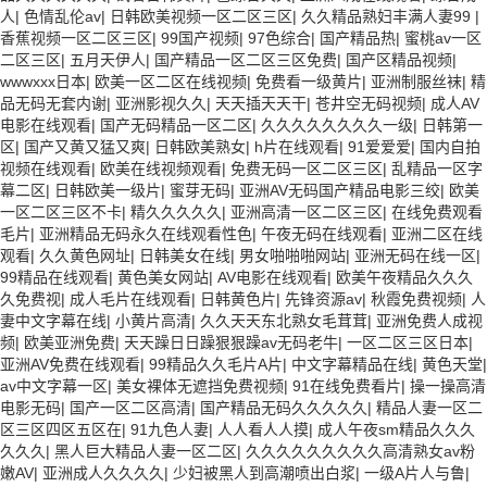
人
|
色情乱伦av
|
日韩欧美视频一区二区三区
|
久久精品熟妇丰满人妻99
|
香蕉视频一区二区三区
|
99国产视频
|
97色综合
|
国产精品热
|
蜜桃av一区
二区三区
|
五月天伊人
|
国产精品一区二区三区免费
|
国产区精品视频
|
wwwxxx日本
|
欧美一区二区在线视频
|
免费看一级黄片
|
亚洲制服丝袜
|
精
品无码无套内谢
|
亚洲影视久久
|
天天插天天干
|
苍井空无码视频
|
成人AV
电影在线观看
|
国产无码精品一区二区
|
久久久久久久久久一级
|
日韩第一
区
|
国产又黄又猛又爽
|
日韩欧美熟女
|
h片在线观看
|
91爱爱爱
|
国内自拍
视频在线观看
|
欧美在线视频观看
|
免费无码一区二区三区
|
乱精品一区字
幕二区
|
日韩欧美一级片
|
蜜芽无码
|
亚洲AV无码国产精品电影三绞
|
欧美
一区二区三区不卡
|
精久久久久久
|
亚洲高清一区二区三区
|
在线免费观看
毛片
|
亚洲精品无码永久在线观看性色
|
午夜无码在线观看
|
亚洲二区在线
观看
|
久久黄色网址
|
日韩美女在线
|
男女啪啪啪网站
|
亚洲无码在线一区
|
99精品在线观看
|
黄色美女网站
|
AV电影在线观看
|
欧美午夜精品久久久
久免费视
|
成人毛片在线观看
|
日韩黄色片
|
先锋资源av
|
秋霞免费视频
|
人
妻中文字幕在线
|
小黄片高清
|
久久天天东北熟女毛茸茸
|
亚洲免费人成视
频
|
欧美亚洲免费
|
天天躁日日躁狠狠躁av无码老牛
|
一区二区三区日本
|
亚洲AV免费在线观看
|
99精品久久毛片A片
|
中文字幕精品在线
|
黄色天堂
|
av中文字幕一区
|
美女裸体无遮挡免费视频
|
91在线免费看片
|
操一操高清
电影无码
|
国产一区二区高清
|
国产精品无码久久久久久
|
精品人妻一区二
区三区四区五区在
|
91九色人妻
|
人人看人人摸
|
成人午夜sm精品久久久
久久久
|
黑人巨大精品人妻一区二区
|
久久久久久久久久久高清熟女av粉
嫩AV
|
亚洲成人久久久久
|
少妇被黑人到高潮喷出白浆
|
一级A片人与鲁
|