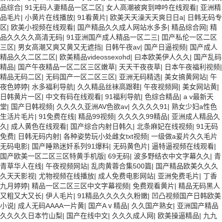
品综合
|
91无码人妻精品一区二区
|
女人高潮被爽到呻吟在线观看
|
亚洲精
品毛片
|
小黄片在线播放
|
91看黄片
|
欧美天天澡天天爽日日a
|
日韩无码专
区
|
欧美小视频在线观看
|
国产精品久久成人网站水多多
|
精品综合网
|
精
品久久久久高清无码
|
91亚洲国产成人精品一区二三
|
囯产私伦一区二区
三区
|
男女高潮又爽又黄又无遮挡
|
日韩午夜av
|
国产日逼视频
|
国产成人
精品久久二区二区
|
欧美精品videossexohd
|
曰本欧美伊人久久
|
国产乱码
精品
|
国产午夜精品一区二区三区嫩草
|
天天干夜夜草
|
日本午夜福利视频
|
精品无码二区
|
无码国产一区二区三区
|
亚洲无码精选
|
美女搞黄网站
|
午
夜色婷婷
|
水多福利导航
|
久久精品丝袜高跟鞋
|
午夜视频网
|
美女网站黄
|
日韩黄片一区
|
中文有码在线观看
|
91福利导航
|
色综合精品
|
a v最新天
堂
|
国产日韩视频
|
久久久久亚洲AV色欲av
|
久久久久91
|
熟女少妇a性色
生活片毛片
|
91免费在线
|
精品99视频
|
久久久久99精品
|
亚洲成人精品久
久
|
成人黄色在线观看
|
国产综合内射日韩久
|
北条麻妃在线视频
|
91无码
免费
|
日韩无码内射
|
各种姿势玩小处雌女txt视频
|
一级做a爰片久久毛片
无码电影
|
国产睡熟迷奷系列91爆料
|
无码黄色片
|
逼特逼视频在线观看
|
国产欧美一区二区三区特黄手机版
|
69无码
|
波多野结衣中文字幕久久
|
青
青草华人在线
|
午夜视频网站
|
乱肉黄蓉合集500篇
|
国产精品欧美久久久
久天天影视
|
尤物视频在线播放
|
成人免费电影网站
|
亚洲免费毛片
|
丁香
九月婷婷
|
精品一区二区三区中文字幕视频
|
免费观看黄片
|
精品无码黑人
又粗又大又长
|
伊人毛片
|
91精品久久久久久粉嫩
|
凹凸视频国产日韩欧美
小说
|
成人无码AAAA一片黄
|
国产Aⅴ精品
|
久久国产熟女
|
亚洲国产精品
久久久久日本竹山梨
|
国产在线中文
|
久久久成人网
|
欧美操逼精品
|
九九