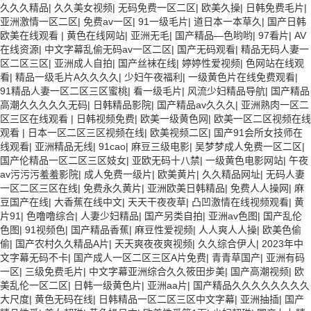
久久久精品
|
久久美女视频
|
无码免费一区二区
|
欧美久操
|
日韩免费毛片
|
亚洲激情一区二区
|
免费av一区
|
91一级毛片
|
道日本一本草久
|
国产日韩
欧美在线观看
|
黄色在线网站
|
亚洲无毛
|
国产精品―色哟哟
|
97看片
|
AV
在线资源
|
中文字幕乱偷无码av一区二区
|
国产无码观看
|
精品无码人妻一
区二区三区
|
亚洲成人自拍
|
国产丝袜在线
|
婷婷性爱视频
|
色网站在线观
看
|
精品一级毛片A久久久久
|
少妇午夜福利
|
一级黄色片在线免费观看
|
91精品人妻一区二区三区蜜桃
|
看一级毛片
|
风流少妇精品导航
|
国产精品
高潮久久久久久无码
|
日韩精品影院
|
国产精品av久久久
|
亚洲熟肉一区二
区三区在线观看
|
日韩视频免费
|
欧美一级黄色网
|
欧美一区二区视频在线
观看
|
日本一区二区三区视频在线
|
欧美视频二区
|
国产91会所女技师在
线观看
|
亚洲精品无线
|
91cao
|
麻豆三级电影
|
吴梦梦成人免费一区二区
|
国产伦精品一区二区三区妓女
|
亚欧无码十八禁
|
一级黄色电影网站
|
午夜
av污污污羞羞影院
|
成人免费一级片
|
欧美黄片
|
久久精品网址
|
无码人妻
一区二区三区在线
|
免费永久黄片
|
亚洲欧美日韩精品
|
免费人人操网
|
麻
豆国产在线
|
大香蕉在线中文
|
天天干夜夜草
|
凸凹激情在线视频观看
|
黄
片91
|
色噜噜综合
|
人妻少妇精品
|
国产另类自拍
|
亚洲av色图
|
国产乱伦
色图
|
91视频色
|
国产精品香蕉
|
麻豆性爱视频
|
人人爽人人操
|
欧美色偷
偷
|
国产农村久久精品A片
|
天天爽夜夜爽视频
|
久久综合伊人
|
2023年中
文字幕无码不卡
|
国产成人一区二区三区A片免费
|
青青草国产
|
亚洲有码
一区
|
三级免费毛片
|
中文字幕亚洲综合久久筱田步美
|
国产高潮视频
|
欧
美乱伦一区二区
|
日韩一级黄色片
|
亚洲aa片
|
国产精品久久久久久久久久
大尺度
|
黄色无码在线
|
日韩精品一区二区三区中文字幕
|
亚洲抽插
|
国产