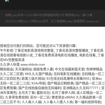
版權(quán)所有 © 2026 蘇州市加野儀器有限公司
備案號(hào)：蘇ICP備
2021054226號(hào)-1
技術(shù)支持：
化工儀器網(wǎng)
管理登陸
sitemap.xml
感谢您访问我们的网站，您可能还对以下资源感兴趣：
牛牛影视-丁香花电影高清视频完整版_丁香花高清完整版播放_丁香花高
清在线观看电视剧小说_丁香花免费高清电影在线播放_电影在线看_丁香
花MV完整版高清
久久伊人秋霞
www.shbolv.com
精拍偷品
|
天天操网站
|
超碰免费人妻
|
中文在线最新版天堂
|
色婷婷精品
久久二区二区密
|
99久久久国产精品
|
无码电影在线播放
|
无码精品一区二
区三区四区色
|
欧美三级片网站
|
91在线无码高潮喷水观看99久
|
亚洲av
无码一区二区二三区
|
91Av导航
|
国产精品日韩欧美
|
国产精品一区二区三
区免费观看
|
国产在线拍揄自揄拍无码福利
|
亚洲精品久久无码77777
|
亚
洲天堂黄色
|
五月天丁香
|
露脸对白
|
五月丁香伊人网
|
成人区精品一区二
区
|
久青草免费视频
|
亚州一区二区
|
嫖老熟女x88AV
|
久久精品欧美一区
二区三区不卡
|
人人爽人人操
|
人人看人人摸人人肏
|
第一福利视频导航
|