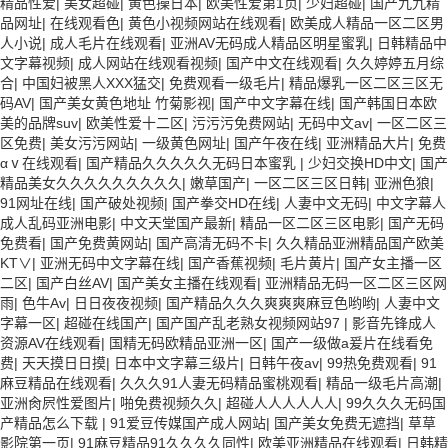
精品性爱
|
美女超碰
|
黄色操日本
|
欧美性爱第1页
|
少妇超碰
|
国产九九精
品网址
|
在线观看色
|
黄色小视频网站在线观看
|
欧美成人精品一区二区男
人小说
|
成人毛片在线观看
|
亚洲AV无码成人精品区明星蜜乳
|
日韩精品中
文字幕视频
|
成人网站在线观看视频
|
国产中文在线观看
|
久久婷婷五月综
合
|
中国妇被黑人XXX猛交
|
免费观看一级毛片
|
精品爆乳一区二区三区无
码AV
|
国产美女黄色地址 竹菊影视
|
国产中文字幕在线
|
国产韩国日本欧
美的品牌suv
|
欧美性爱十二区
|
污污污免费网站
|
无码中文av
|
一区二区三
区免费
|
美女污污网站
|
一级黄色网址
|
国产午夜在线
|
亚洲精品大片
|
免费
αⅴ在线观看
|
国产精品久久久久久无码日本蜜乳
|
少妇交换HD中文
|
国产
精品美女久久久久久久久久久
|
嫩草国产
|
一区二区三区日韩
|
亚洲色狼
|
91网址在线
|
国产破处视频
|
国产拳交HD在线
|
人妻中文无码
|
中文字幕人
成人乱码亚洲电影
|
中文天堂国产最新
|
精品一区二区三区电影
|
国产无码
免费看
|
国产免费黄网站
|
国产高清无码不卡
|
久久精品亚洲精品国产欧美
KT∨
|
亚洲无码中文字幕在线
|
国产香蕉视频
|
毛片黄片
|
国产女主播一区
二区
|
国产白丝AV
|
国产美女主播在线观看
|
亚洲精品无码一区二区三区网
雨
|
色牛Av
|
日日夜夜视频
|
国产精品久久久爽爽爽麻豆色哟哟
|
人妻中文
字幕一区
|
超碰在线国产
|
国产国产乱老熟女视频网站97
|
影音先锋成人
资源AV在线观看
|
国精无码欧精品亚洲一区
|
国产一级做a爰片在线看免
费
|
天天摸日日摸
|
日本中文字幕三级片
|
日韩午夜av
|
99热免费观看
|
91
麻豆精品在线观看
|
久久久91人妻无码精品蜜桃观看
|
精品一级毛片高潮
|
亚洲肏屄性爱图片
|
啪免费视频久久
|
超碰人人人人人人
|
99久久久无码国
产精品怎么下载
|
91爱豆传媒国产成人网站
|
国产美女免费无遮挡
|
草草
影院第一页
|
91麻豆精品91久久久久同性
|
欧美亚洲精品在线观看
|
日韩精