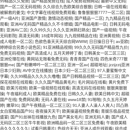
99精品久久免费
|
国产精品免费在线
|
成人免费视频网站
|
最新中文无码
|
国产一区二区无码视频
|
久久综合九色欧美综合狠狠
|
日韩一级在线观看
|
被解救的姜戈
|
中文字幕在线视频免费观看
|
鲁鲁狠狠狠7777一区二区
|
国
产一级A片
|
亚洲国产激情
|
激情动态视频
|
国产精品一二区
|
九九精品在线
观看
|
亚洲AV无码国产精品久久不卡嫖娼
|
国产精品电影一区
|
日韩无码电
影
|
亚洲AV二区
|
久久99久久
|
久久久亚洲熟妇熟女
|
国产一级视频
|
午夜
无码影院
|
高清无码黄
|
18成年网站
|
九九视频精品在线
|
亚洲黄视频
|
日本
成人电影一区二区
|
色欲色香天天天综合网WWW
|
日日操日日干
|
av亚欧
|
婷婷综合另类小说色区
|
91亚洲精品视频
|
99久久久无码国产精品性九价
|
免费无码视频
|
国产高清成人
|
五月天婷婷丁香
|
日韩美女一区二区三区
|
亚洲伦理在线
|
黄网站无限看免费无码
|
青青青国产在线
|
四色米奇777狠
狠狠me
|
国产粉嫩呻吟一区二区三区
|
亚洲一区av
|
超碰地址
|
jzzijzzij亚洲
日本少妇熟
|
AV中文在线播放
|
日本少妇一区二区三区
|
97人妻蜜臀中文
字幕
|
久久99精品久久久久久噜噜
|
国产日韩精品视频一区二区三区
|
国产
探花视频在线观看
|
久久久国产精品黄毛片
|
毛片网站在线看
|
黄片免费下
载
|
欧美污视频
|
欧美一级视频在线观看
|
高清无码在线视频
|
狠狠爽狠狠
操
|
午夜福利成人
|
欧美精品免费在线
|
日韩久久人妻
|
欧美日韩中文
|
超碰
国产在线
|
免费网站黄
|
无码人妻在线
|
www18禁
|
91啪啪
|
久久五月天婷
婷
|
嫩草91
|
国产午夜精品一区二区三区
|
91人妻人人澡人人爽人
|
凹凸熟
女白浆精品国产91
|
夜夜操天天干
|
欧美操逼视频免费看
|
青娱乐极品视觉
盛宴
|
国产91丝袜在线播放九色
|
国产美女毛片
|
亚洲无码人妻
|
国产成人
无码区二区三区牛牛影视
|
欧洲精品码一区二区三区免费看
|
午夜欧美精
品久久久久久久
|
试看日韩黄片
|
色综合天天
|
亚洲人成在线观看
|
综合成