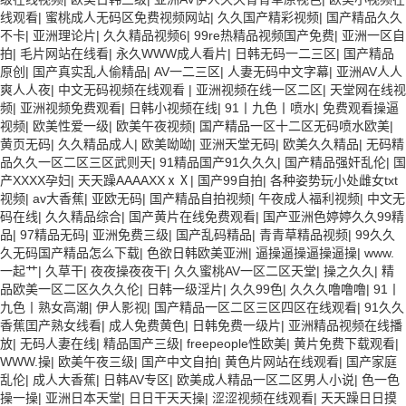
线观看
|
蜜桃成人无码区免费视频网站
|
久久国产精彩视频
|
国产精品久久
不卡
|
亚洲理论片
|
久久精品视频6
|
99re热精品视频国产免费
|
亚洲一区自
拍
|
毛片网站在线看
|
永久WWW成人看片
|
日韩无码一二三区
|
国产精品
原创
|
国产真实乱人偷精品
|
AV一二三区
|
人妻无码中文字幕
|
亚洲AV人人
爽人人夜
|
中文无码视频在线观看
|
亚洲视频在线一区二区
|
天堂网在线视
频
|
亚洲视频免费观看
|
日韩小视频在线
|
91丨九色丨喷水
|
免费观看操逼
视频
|
欧美性爱一级
|
欧美午夜视频
|
国产精品一区十二区无码喷水欧美
|
黄页无码
|
久久精品成人
|
欧美呦呦
|
亚洲天堂无码
|
欧美久久精品
|
无码精
品久久一区二区三区武则天
|
91精品国产91久久久
|
国产精品强奸乱伦
|
国
产XXXX孕妇
|
天天躁AAAAXXⅹⅩ
|
国产99自拍
|
各种姿势玩小处雌女txt
视频
|
av大香蕉
|
亚欧无码
|
国产精品自拍视频
|
午夜成人福利视频
|
中文无
码在线
|
久久精品综合
|
国产黄片在线免费观看
|
国产亚洲色婷婷久久99精
品
|
97精品无码
|
亚洲免费三级
|
国产乱码精品
|
青青草精品视频
|
99久久
久无码国产精品怎么下载
|
色欲日韩欧美亚洲
|
逼操逼操逼操逼操
|
www.
一起艹
|
久草干
|
夜夜操夜夜干
|
久久蜜桃AV一区二区天堂
|
操之久久
|
精
品欧美一区二区久久久伦
|
日韩一级淫片
|
久久99色
|
久久久噜噜噜
|
91丨
九色丨熟女高潮
|
伊人影视
|
国产精品一区二区三区四区在线观看
|
91久久
香蕉囯产熟女线看
|
成人免费黄色
|
日韩免费一级片
|
亚洲精品视频在线播
放
|
无码人妻在线
|
精品国产三级
|
freepeople性欧美
|
黄片免费下载观看
|
WWW.操
|
欧美午夜三级
|
国产中文自拍
|
黄色片网站在线观看
|
国产家庭
乱伦
|
成人大香蕉
|
日韩AV专区
|
欧美成人精品一区二区男人小说
|
色一色
操一操
|
亚洲日本天堂
|
日日干天天操
|
涩涩视频在线观看
|
天天躁日日摸